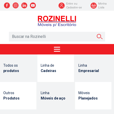
Entre ou
Minha
Cadastre-se
Lista
Todos os
Linha de
Linha
produtos
Cadeiras
Empresarial
Outros
Linha
Móveis
Produtos
Móveis de aço
Planejados