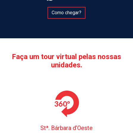
Como chegar?
Faça um tour virtual pelas nossas
unidades.
Stª. Bárbara d’Oeste