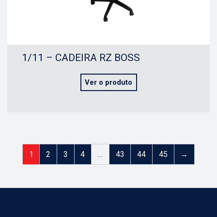
1/11 – CADEIRA RZ BOSS
Ver o produto
1
2
3
4
…
43
44
45
→