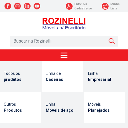
Entre ou
Minha
Cadastre-se
Lista
Todos os
Linha de
Linha
produtos
Cadeiras
Empresarial
Outros
Linha
Móveis
Produtos
Móveis de aço
Planejados