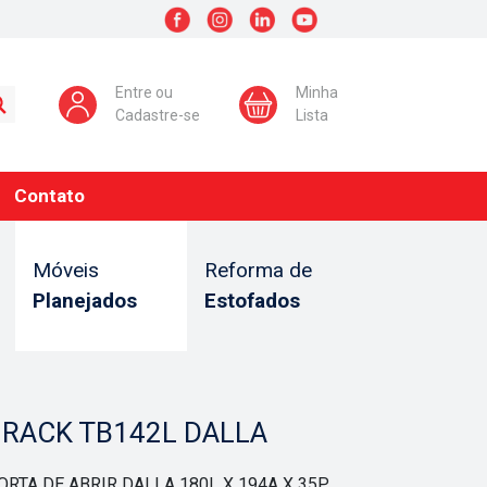
Entre ou
Minha
Cadastre-se
Lista
Contato
Móveis
Reforma de
Planejados
Estofados
+ RACK TB142L DALLA
ORTA DE ABRIR DALLA 180L X 194A X 35P