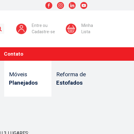
Entre ou
Minha
Cadastre-se
Lista
Contato
Móveis
Reforma de
Planejados
Estofados
U 3 LUGARES;