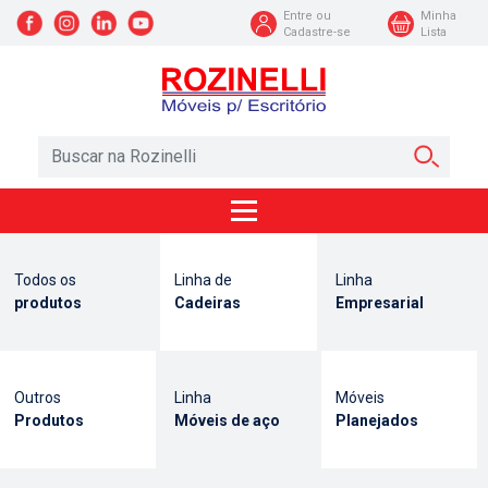
Entre ou
Minha
Cadastre-se
Lista
Todos os
Linha de
Linha
produtos
Cadeiras
Empresarial
Outros
Linha
Móveis
Produtos
Móveis de aço
Planejados