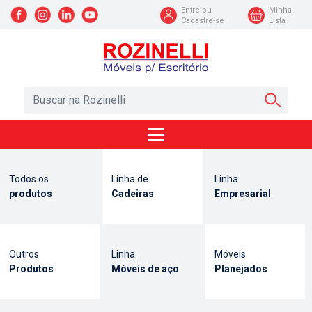
Entre ou
Minha
Cadastre-se
Lista
Todos os
Linha de
Linha
produtos
Cadeiras
Empresarial
Outros
Linha
Móveis
Produtos
Móveis de aço
Planejados