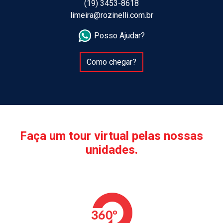
(19) 3453-8618
limeira@rozinelli.com.br
Posso Ajudar?
Como chegar?
Faça um tour virtual pelas nossas
unidades.