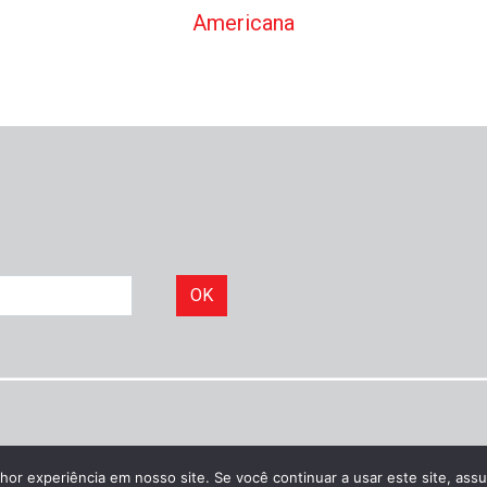
Americana
OK
hor experiência em nosso site. Se você continuar a usar este site, as
©
Idônea Comunicação
|
Política de privacidade