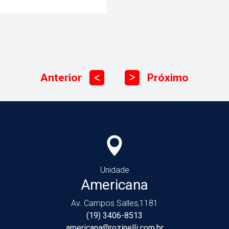
Anterior
Próximo
ᐳ
ᐳ
Unidade
Americana
Av. Campos Salles,1181
(19) 3406-8513
americana@rozinelli.com.br