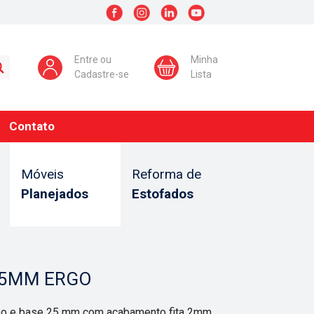
Entre ou
Minha
Cadastre-se
Lista
Contato
Móveis
Reforma de
Planejados
Estofados
 25MM ERGO
mpo e base 25 mm com acabamento fita 2mm,