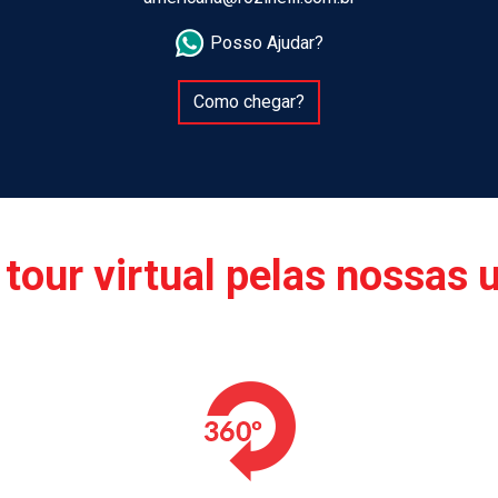
Posso Ajudar?
Como chegar?
tour virtual pelas nossas 