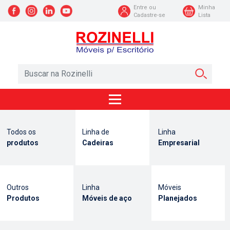
Entre ou
Minha
Cadastre-se
Lista
Todos os
Linha de
Linha
produtos
Cadeiras
Empresarial
Outros
Linha
Móveis
Produtos
Móveis de aço
Planejados