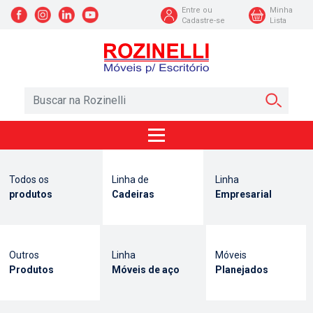
Entre ou
Minha
Cadastre-se
Lista
Todos os
Linha de
Linha
produtos
Cadeiras
Empresarial
Outros
Linha
Móveis
Produtos
Móveis de aço
Planejados