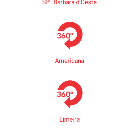
Stª. Bárbara d’Oeste
Americana
Limeira