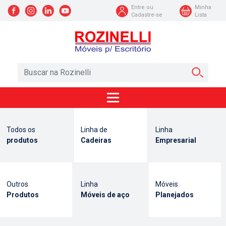
Entre ou
Minha
Cadastre-se
Lista
Todos os
Linha de
Linha
produtos
Cadeiras
Empresarial
Outros
Linha
Móveis
Produtos
Móveis de aço
Planejados