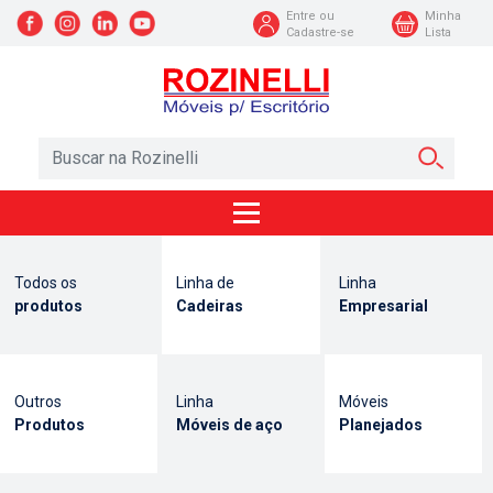
Entre ou
Minha
Cadastre-se
Lista
Todos os
Linha de
Linha
produtos
Cadeiras
Empresarial
Outros
Linha
Móveis
Produtos
Móveis de aço
Planejados