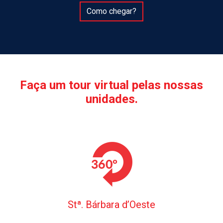
Como chegar?
Faça um tour virtual pelas nossas
unidades.
Stª. Bárbara d’Oeste