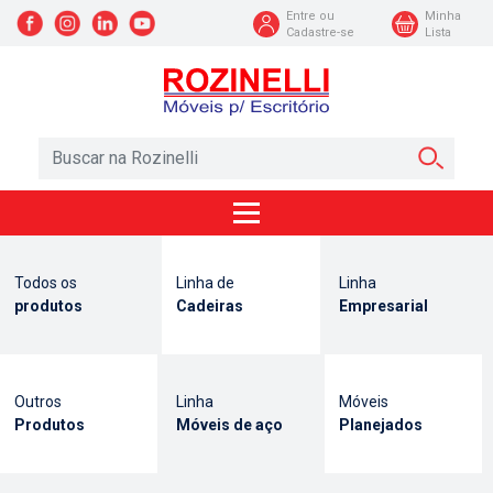
Entre ou
Minha
Cadastre-se
Lista
Todos os
Linha de
Linha
produtos
Cadeiras
Empresarial
Outros
Linha
Móveis
Produtos
Móveis de aço
Planejados