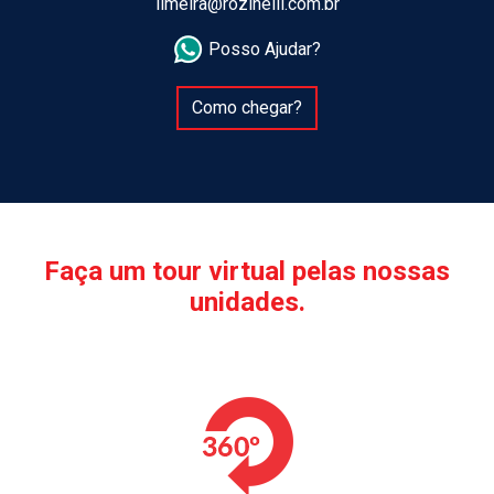
limeira@rozinelli.com.br
Posso Ajudar?
Como chegar?
Faça um tour virtual pelas nossas
unidades.