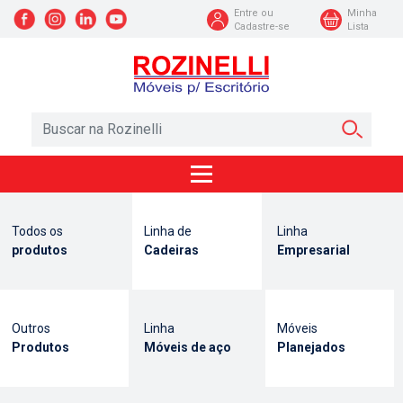
Entre ou
Minha
Cadastre-se
Lista
Todos os
Linha de
Linha
produtos
Cadeiras
Empresarial
Outros
Linha
Móveis
Produtos
Móveis de aço
Planejados