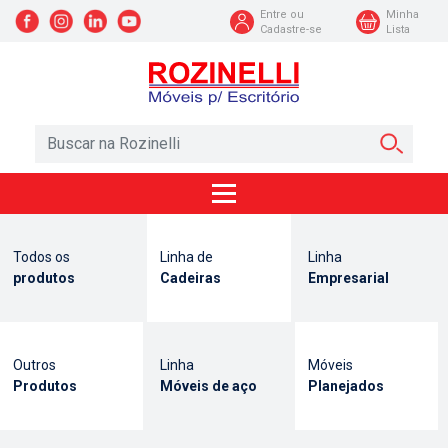
Entre ou
Minha
Cadastre-se
Lista
Todos os
Linha de
Linha
produtos
Cadeiras
Empresarial
Outros
Linha
Móveis
Produtos
Móveis de aço
Planejados