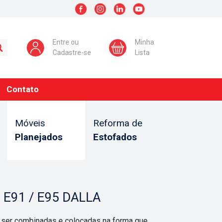
Entre ou
Minha
Cadastre-se
Lista
Contato
Móveis
Reforma de
Planejados
Estofados
 E91 / E95 DALLA
 ser combinadas e colocadas na forma que