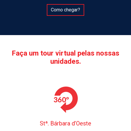
Como chegar?
Faça um tour virtual pelas nossas
unidades.
Stª. Bárbara d’Oeste