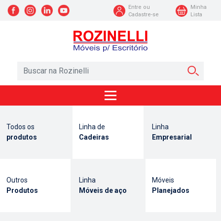
Entre ou
Minha
Cadastre-se
Lista
Todos os
Linha de
Linha
produtos
Cadeiras
Empresarial
Outros
Linha
Móveis
Produtos
Móveis de aço
Planejados