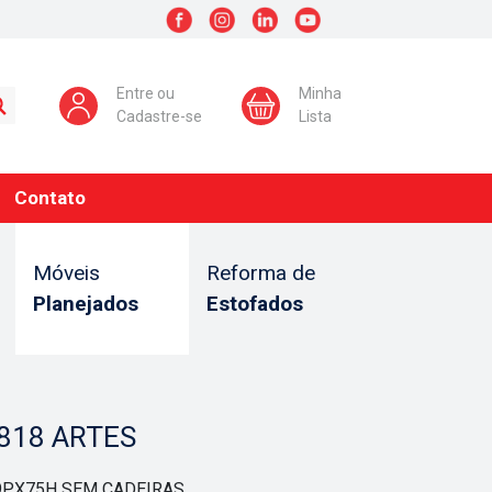
Entre ou
Minha
Cadastre-se
Lista
Contato
Móveis
Reforma de
Planejados
Estofados
818 ARTES
9PX75H SEM CADEIRAS.