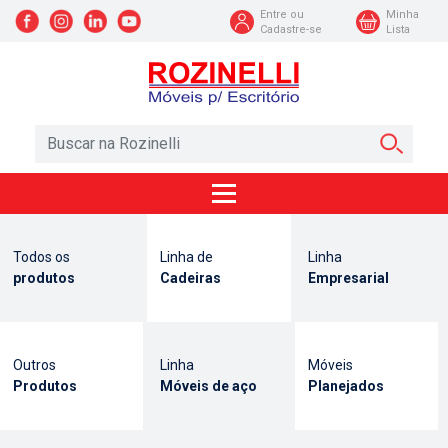
Entre ou
Minha
Cadastre-se
Lista
Todos os
Linha de
Linha
produtos
Cadeiras
Empresarial
Outros
Linha
Móveis
Produtos
Móveis de aço
Planejados