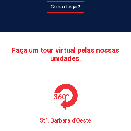
Como chegar?
Faça um tour virtual pelas nossas
unidades.
Stª. Bárbara d’Oeste