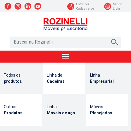
Entre ou
Minha
Cadastre-se
Lista
Todos os
Linha de
Linha
produtos
Cadeiras
Empresarial
Outros
Linha
Móveis
Produtos
Móveis de aço
Planejados