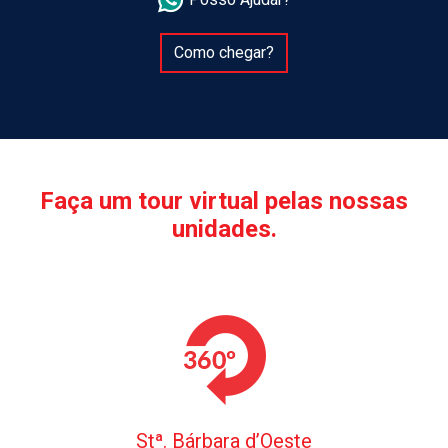
Como chegar?
Faça um tour virtual pelas nossas
unidades.
Stª. Bárbara d’Oeste