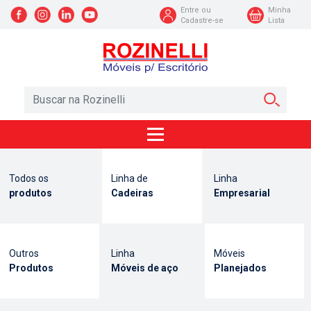
Entre ou
Minha
Cadastre-se
Lista
Todos os
Linha de
Linha
produtos
Cadeiras
Empresarial
Outros
Linha
Móveis
Produtos
Móveis de aço
Planejados