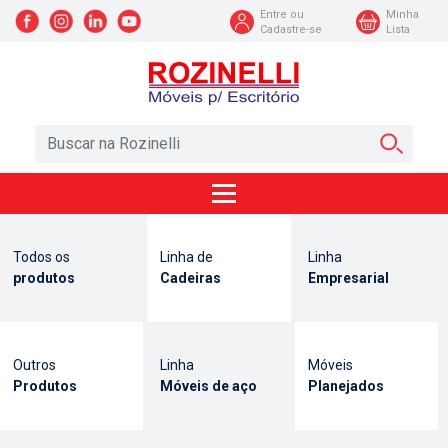
Entre ou
Minha
Cadastre-se
Lista
Todos os
Linha de
Linha
produtos
Cadeiras
Empresarial
Outros
Linha
Móveis
Produtos
Móveis de aço
Planejados