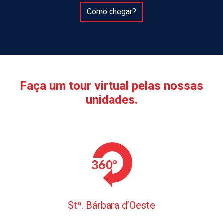
Como chegar?
Faça um tour virtual pelas nossas
unidades.
Stª. Bárbara d’Oeste