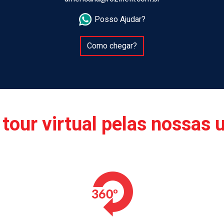
Posso Ajudar?
Como chegar?
tour virtual pelas nossas 