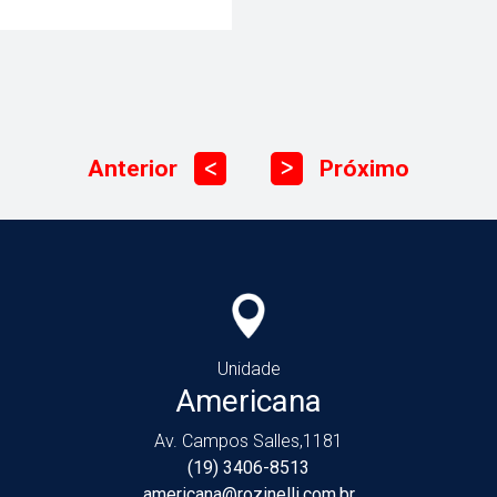
Anterior
Próximo
ᐳ
ᐳ
Unidade
Americana
Av. Campos Salles,1181
(19) 3406-8513
americana@rozinelli.com.br