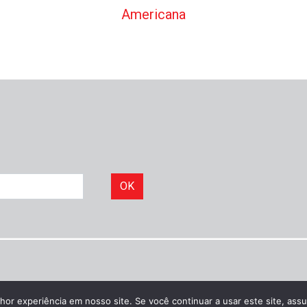
Americana
OK
hor experiência em nosso site. Se você continuar a usar este site, as
©
Idônea Comunicação
|
Política de privacidade