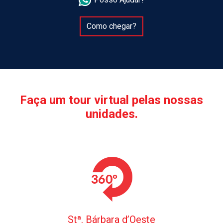
Como chegar?
Faça um tour virtual pelas nossas
unidades.
Stª. Bárbara d’Oeste