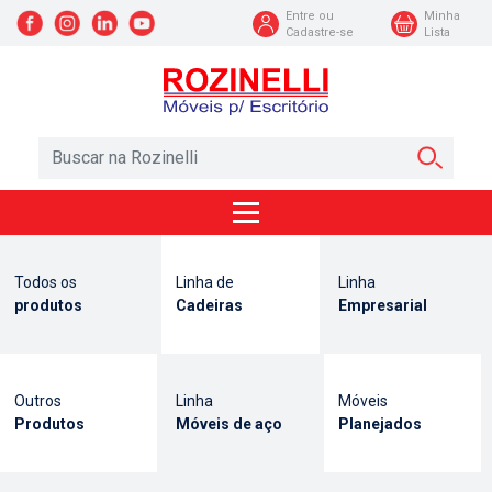
Entre ou
Minha
Cadastre-se
Lista
Todos os
Linha de
Linha
produtos
Cadeiras
Empresarial
Outros
Linha
Móveis
Produtos
Móveis de aço
Planejados