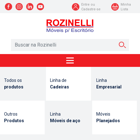
Entre ou
Minha
Cadastre-se
Lista
Todos os
Linha de
Linha
produtos
Cadeiras
Empresarial
Outros
Linha
Móveis
Produtos
Móveis de aço
Planejados