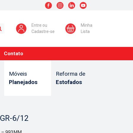
Entre ou
Minha
Cadastre-se
Lista
Contato
Móveis
Reforma de
Planejados
Estofados
GR-6/12
 – 993MM.