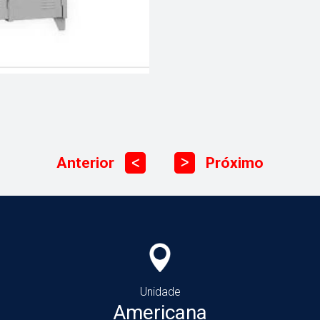
Anterior
Próximo
ᐳ
ᐳ
Unidade
Americana