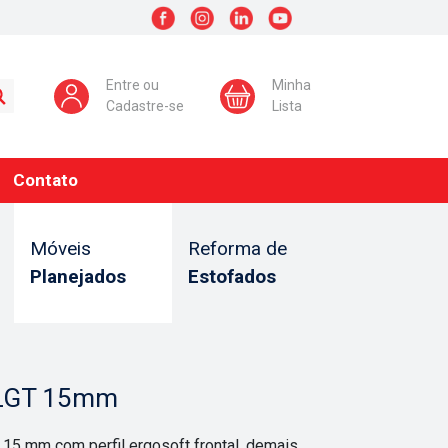
Entre ou
Minha
Cadastre-se
Lista
Contato
Móveis
Reforma de
Planejados
Estofados
a LGT 15mm
15 mm com perfil ergosoft frontal, demais