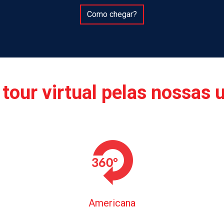
Como chegar?
tour virtual pelas nossas 
Americana