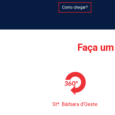
Como chegar?
Faça um 
Stª. Bárbara d’Oeste