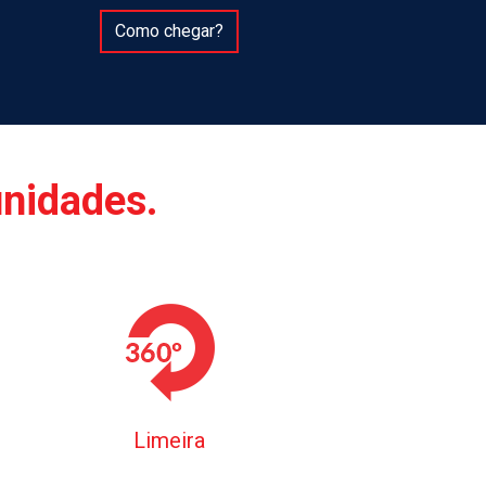
Como chegar?
unidades.
Limeira