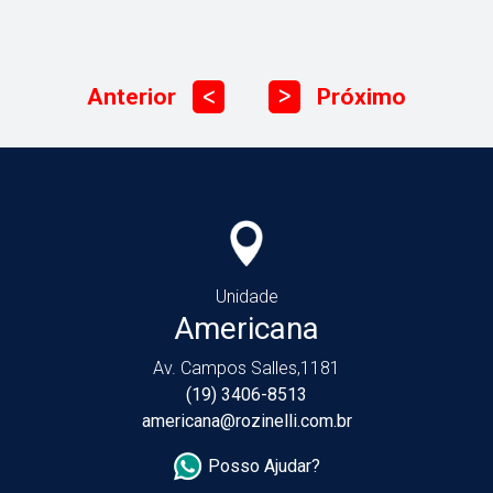
Anterior
Próximo
ᐳ
ᐳ
Unidade
Americana
Av. Campos Salles,1181
(19) 3406-8513
americana@rozinelli.com.br
Posso Ajudar?