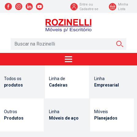
Entre ou
Minha
Cadastre-se
Lista
Todos os
Linha de
Linha
produtos
Cadeiras
Empresarial
Outros
Linha
Móveis
Produtos
Móveis de aço
Planejados