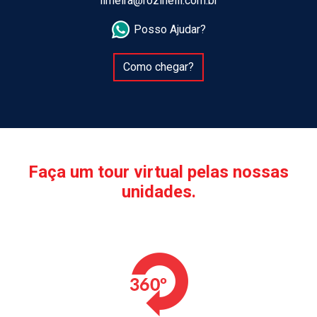
limeira@rozinelli.com.br
Posso Ajudar?
Como chegar?
Faça um tour virtual pelas nossas
unidades.