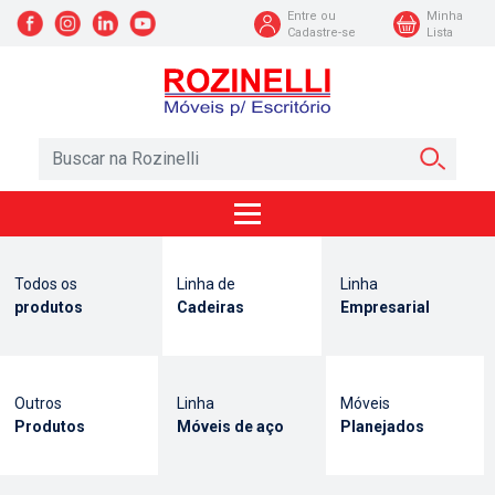
Entre ou
Minha
Cadastre-se
Lista
Todos os
Linha de
Linha
produtos
Cadeiras
Empresarial
Outros
Linha
Móveis
Produtos
Móveis de aço
Planejados