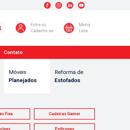
Entre ou
Minha
Cadastre-se
Lista
Contato
Móveis
Reforma de
Planejados
Estofados
as Fixa
Cadeiras Gamer
rinas
Poltronas