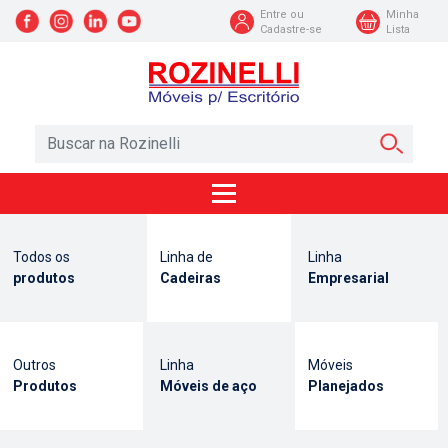
Entre ou
Minha
Cadastre-se
Lista
Todos os
Linha de
Linha
produtos
Cadeiras
Empresarial
Outros
Linha
Móveis
Produtos
Móveis de aço
Planejados