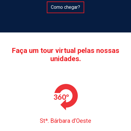
Como chegar?
Faça um tour virtual pelas nossas
unidades.
Stª. Bárbara d’Oeste