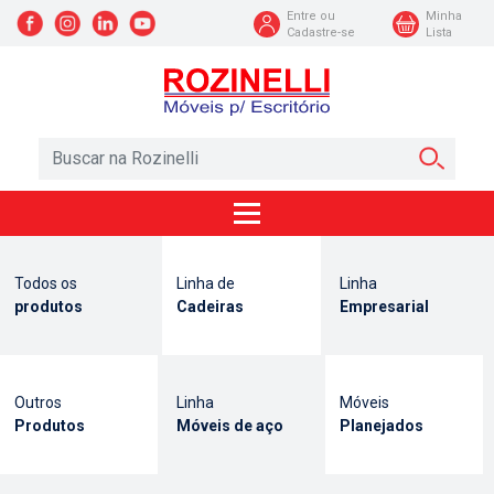
Entre ou
Minha
Cadastre-se
Lista
Todos os
Linha de
Linha
produtos
Cadeiras
Empresarial
Outros
Linha
Móveis
Produtos
Móveis de aço
Planejados