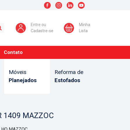
Entre ou
Minha
Cadastre-se
Lista
Contato
Móveis
Reforma de
Planejados
Estofados
R 1409 MAZZOC
LHO MAZZOC