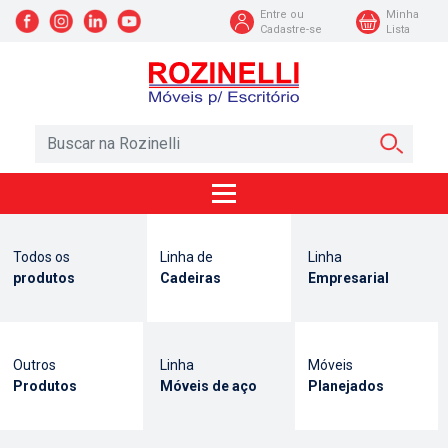
Entre ou
Minha
Cadastre-se
Lista
Todos os
Linha de
Linha
produtos
Cadeiras
Empresarial
Outros
Linha
Móveis
Produtos
Móveis de aço
Planejados